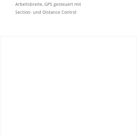
Arbeitsbreite,
GPS gesteuert mit
Section- und Distance Control
AKTUELLE
NEUIGKEITEN
Wir bringen den Dünger
kostensparend und
effizient auf Ihr Feld!
Eine bedarfsgerechte Düngung wird, vor allen
Dingen in der jetzigen Zeit, immer wichtiger.
Dies ist mit unserem neuen AMAZONE ZA-TS