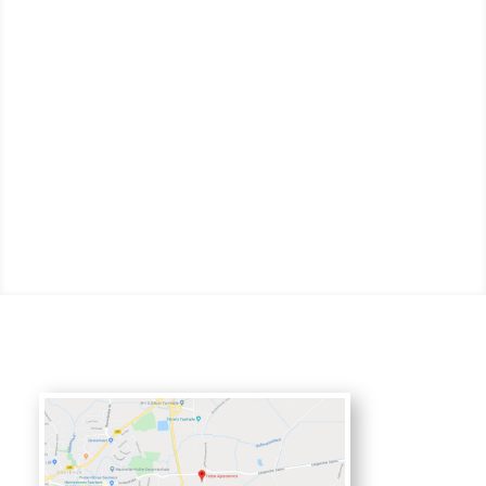
aktuellen Ereignisse zum Coronavirus und der
nun beginnenden Güllesaison, möchten wir Sie
auf folgende Dinge hinweisen, um den Schutz
unserer Mitarbeiter und auch Ihren
sicherzustellen und somit eine Einschränkung
des Betriebes...
mehr lesen