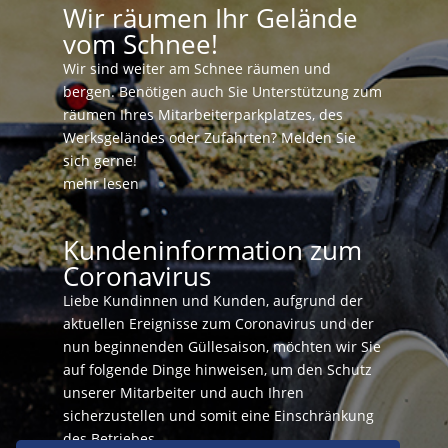
Wir räumen Ihr Gelände
vom Schnee!
Wir sind weiter am Schnee räumen und
bergen. Benötigen auch Sie Unterstützung zum
räumen Ihres Mitarbeiterparkplatzes, des
Werksgeländes oder Zufahrten? Melden Sie
sich gerne!
mehr lesen
Kundeninformation zum
Coronavirus
Liebe Kundinnen und Kunden, aufgrund der
aktuellen Ereignisse zum Coronavirus und der
nun beginnenden Güllesaison, möchten wir Sie
auf folgende Dinge hinweisen, um den Schutz
unserer Mitarbeiter und auch Ihren
sicherzustellen und somit eine Einschränkung
des Betriebes...