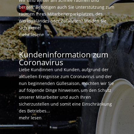
Wir sind weiter am Schnee räumen und
bergen. Benötigen auch Sie Unterstützung zum
räumen Ihres Mitarbeiterparkplatzes, des
Werksgeländes oder Zufahrten? Melden Sie
sich gerne!
mehr lesen
Kundeninformation zum
Coronavirus
Liebe Kundinnen und Kunden, aufgrund der
aktuellen Ereignisse zum Coronavirus und der
nun beginnenden Güllesaison, möchten wir Sie
auf folgende Dinge hinweisen, um den Schutz
unserer Mitarbeiter und auch Ihren
sicherzustellen und somit eine Einschränkung
des Betriebes...
mehr lesen