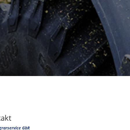
akt
grarservice GbR