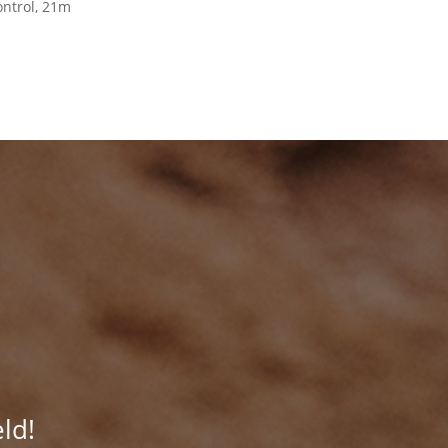
ontrol, 21m
ld!