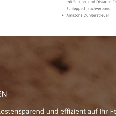
mit Section- und Distance C
Schleppschlauchverband
Amazone Düngerstreuer
EN
stensparend und effizient auf Ihr Fe