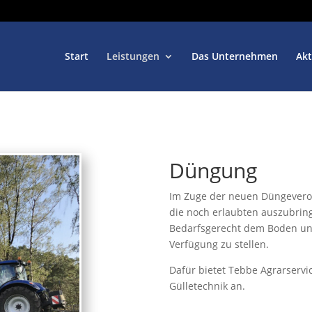
Start
Leistungen
Das Unternehmen
Akt
Düngung
Im Zuge der neuen Düngeveror
die noch erlaubten auszubrin
Bedarfsgerecht dem Boden und
Verfügung zu stellen.
Dafür bietet Tebbe Agrarservi
Gülletechnik an.