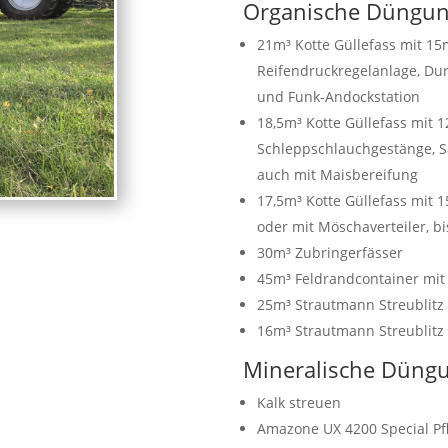
Organische Düngu
21m³ Kotte Güllefass mit 1
Reifendruckregelanlage, D
und Funk-Andockstation
18,5m³ Kotte Güllefass mit
Schleppschlauchgestänge, 
auch mit Maisbereifung
17,5m³ Kotte Güllefass mit
oder mit Möschaverteiler, bi
30m³ Zubringerfässer
45m³ Feldrandcontainer mit
25m³ Strautmann Streublitz 
16m³ Strautmann Streublitz
Mineralische Düng
Kalk streuen
Amazone UX 4200 Special Pfl