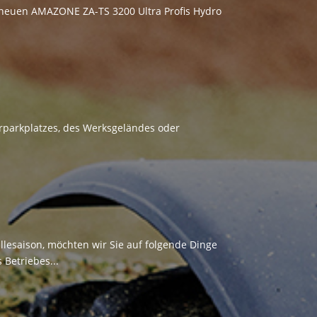
em neuen AMAZONE ZA-TS 3200 Ultra Profis Hydro
rparkplatzes, des Werksgeländes oder
esaison, möchten wir Sie auf folgende Dinge
Betriebes...