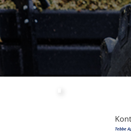
Kont
Tebbe A